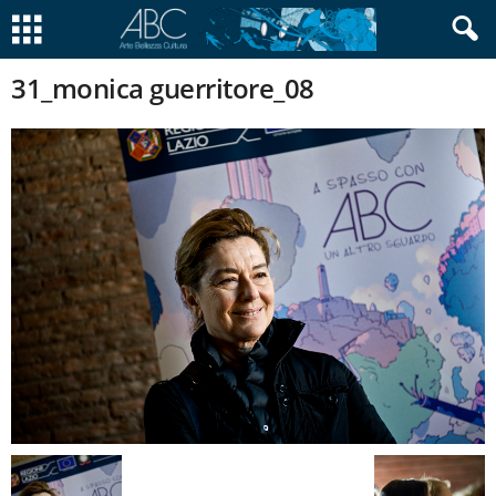
31_monica guerritore_08