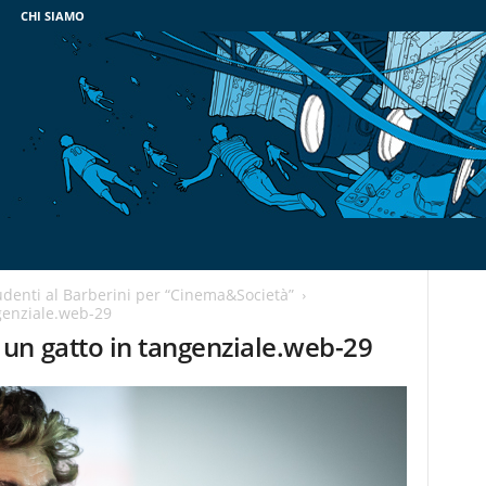
CHI SIAMO
tudenti al Barberini per “Cinema&Società”
genziale.web-29
un gatto in tangenziale.web-29