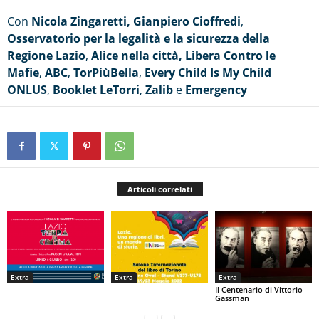
Con
Nicola Zingaretti,
Gianpiero Cioffredi
,
Osservatorio per la legalità e la sicurezza della
Regione Lazio
,
Alice nella città,
Libera Contro le
Mafie
,
ABC
,
TorPiùBella
,
Every Child Is My Child
ONLUS
,
Booklet LeTorri
,
Zalib
e
Emergency
Articoli correlati
Extra
Extra
Extra
Il Centenario di Vittorio
Gassman