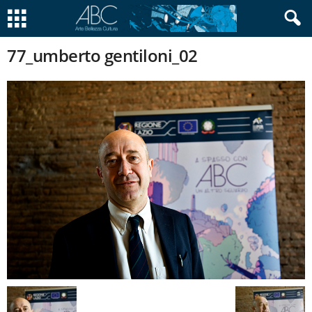
77_umberto gentiloni_02