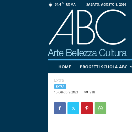
C
ROMA
SABATO, AGOSTO 8, 2026
34.4
P
HOME
PROGETTI SCUOLA ABC
r
o
Extra
g
e
EXTRA
15 Ottobre 2021
918
t
t
o
A
B
C