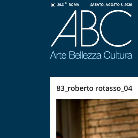
C
ROMA
SABATO, AGOSTO 8, 2026
30.3
P
r
o
g
83_roberto rotasso_04
e
t
t
o
A
B
C