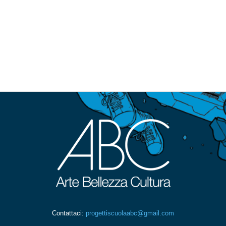
Contattaci:
progettiscuolaabc@gmail.com