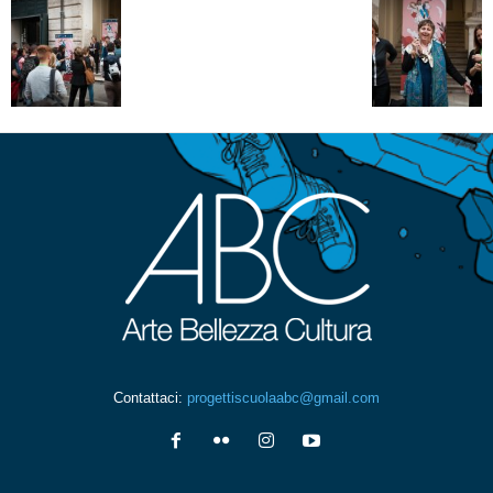
Contattaci:
progettiscuolaabc@gmail.com