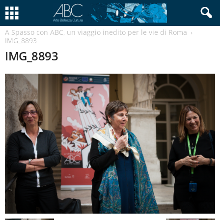
A Spasso con ABC, un viaggio inedito per le vie di Roma
IMG_8893
IMG_8893