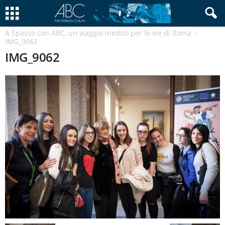
A Spasso con ABC, un viaggio inedito per le vie di Roma
IMG_9062
IMG_9062