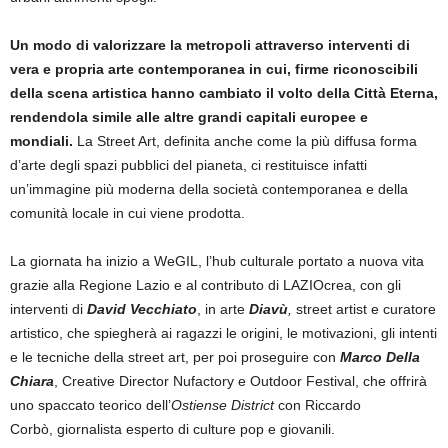
Un modo di valorizzare la metropoli attraverso interventi di
vera e propria arte contemporanea in cui, firme riconoscibili
della scena artistica hanno cambiato il volto della Citt
à
Eterna,
rendendola simile alle altre grandi capitali europee e
mondiali.
La Street Art, definita anche come la più diffusa forma
d’arte degli spazi pubblici del pianeta, ci restituisce infatti
un’immagine più moderna della società contemporanea e della
comunità locale in cui viene prodotta.
La giornata ha inizio a WeGIL, l’hub culturale portato a nuova vita
grazie alla Regione Lazio e al contributo di LAZIOcrea, con gli
interventi di
David Vecchiato
,
in arte
Diavù
,
street artist e curatore
artistico, che spiegherà ai ragazzi le origini, le motivazioni, gli intenti
e le tecniche della street art, per poi proseguire con
Marco Della
Chiara
,
Creative Director Nufactory e Outdoor Festival, che offrirà
uno spaccato teorico dell’
Ostiense District
con Riccardo
Corbò, giornalista esperto di culture pop e giovanili.