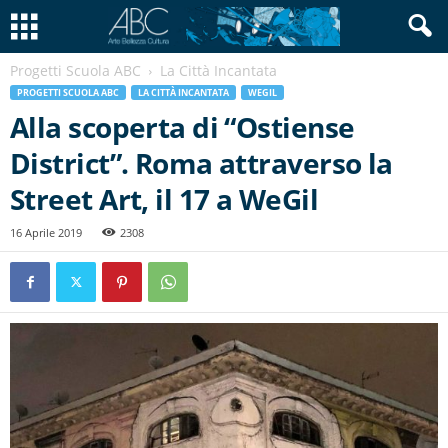
Progetti Scuola ABC
La Città Incantata
PROGETTI SCUOLA ABC
LA CITTÀ INCANTATA
WEGIL
Alla scoperta di “Ostiense
District”. Roma attraverso la
Street Art, il 17 a WeGil
16 Aprile 2019
2308