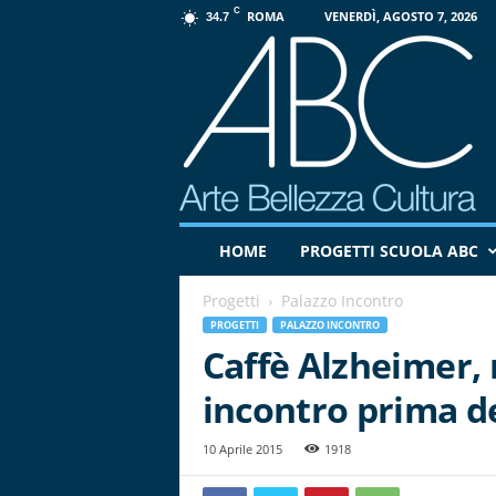
C
ROMA
VENERDÌ, AGOSTO 7, 2026
34.7
P
HOME
PROGETTI SCUOLA ABC
r
o
Progetti
Palazzo Incontro
g
e
PROGETTI
PALAZZO INCONTRO
t
Caffè Alzheimer,
t
incontro prima de
o
A
B
10 Aprile 2015
1918
C