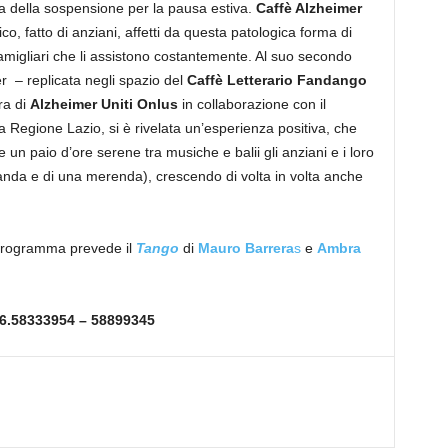
ima della sospensione per la pausa estiva.
Caffè Alzheimer
o, fatto di anziani, affetti da questa patologica forma di
migliari che li assistono costantemente. Al suo secondo
er – replicata negli spazio del
Caffè Letterario Fandango
ra di
Alzheimer Uniti Onlus
in collaborazione con il
la Regione Lazio, si è rivelata un’esperienza positiva, che
e un paio d’ore serene tra musiche e balii gli anziani e i loro
vanda e di una merenda), crescendo di volta in volta anche
programma prevede il
Tango
di
Mauro Barrera
s
e
Ambra
6.58333954 – 58899345