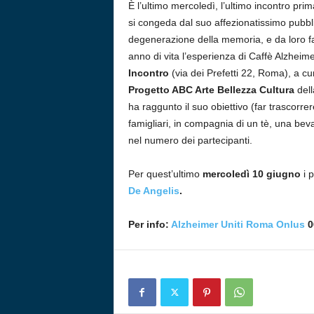
È l’ultimo mercoledì, l’ultimo incontro pr
si congeda dal suo affezionatissimo pubblic
degenerazione della memoria, e da loro fa
anno di vita l’esperienza di Caffè Alzheim
Incontro
(via dei Prefetti 22, Roma), a cu
Progetto ABC Arte Bellezza Cultura
del
ha raggunto il suo obiettivo (far trascorrer
famigliari, in compagnia di un tè, una be
nel numero dei partecipanti.
Per quest’ultimo
mercoledì 10 giugno
i 
De Angelis
.
Per info:
Alzheimer Uniti Roma Onlus
0