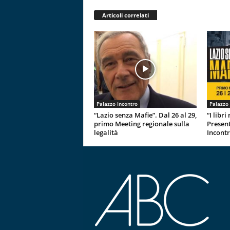
Articoli correlati
Palazzo Incontro
Palazzo 
“Lazio senza Mafie”. Dal 26 al 29,
“I libr
primo Meeting regionale sulla
Present
legalità
Incont