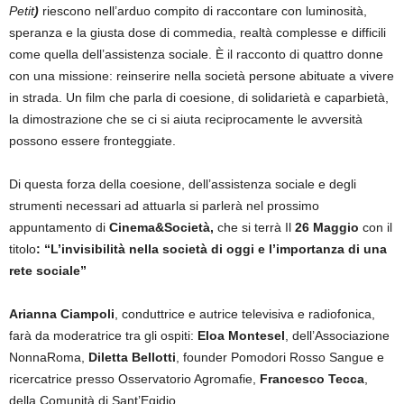
Petit
)
riescono nell’arduo compito di raccontare con luminosità,
speranza e la giusta dose di commedia, realtà complesse e difficili
come quella dell’assistenza sociale. È il racconto di quattro donne
con una missione: reinserire nella società persone abituate a vivere
in strada. Un film che parla di coesione, di solidarietà e caparbietà,
la dimostrazione che se ci si aiuta reciprocamente le avversità
possono essere fronteggiate.
Di questa forza della coesione, dell’assistenza sociale e degli
strumenti necessari ad attuarla si parlerà nel prossimo
appuntamento di
Cinema&Società,
che si terrà Il
26 Maggio
con il
titolo
: “L’invisibilità nella società di oggi e l’importanza di una
rete sociale”
Arianna Ciampoli
, conduttrice e autrice televisiva e radiofonica,
farà da moderatrice tra gli ospiti:
Eloa Montesel
, dell’Associazione
NonnaRoma,
Diletta Bellotti
, founder Pomodori Rosso Sangue e
ricercatrice presso Osservatorio Agromafie,
Francesco Tecca
,
della Comunità di Sant’Egidio.