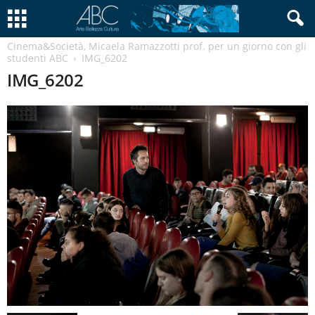
Cinema&Società, Micaela Ramazzotti prof. per un giorno con gli
studenti ABC
IMG_6202
IMG_6202