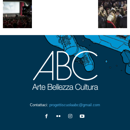
Contattaci:
progettiscuolaabc@gmail.com