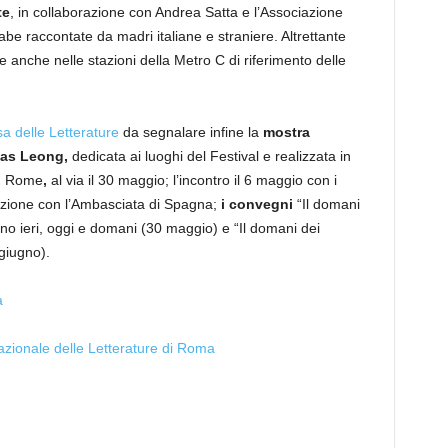
te
, in collaborazione con Andrea Satta e l’Associazione
iabe raccontate da madri italiane e straniere. Altrettante
e anche nelle stazioni della Metro C di riferimento delle
a delle Letterature
da segnalare infine la
mostra
olas Leong,
dedicata ai luoghi del Festival e realizzata in
in Rome
,
al via il 30 maggio; l’incontro il 6 maggio con i
azione con l’Ambasciata di Spagna;
i convegni
“Il domani
aliano ieri, oggi e domani (30 maggio) e “Il domani dei
 giugno).
a
azionale delle Letterature di Roma