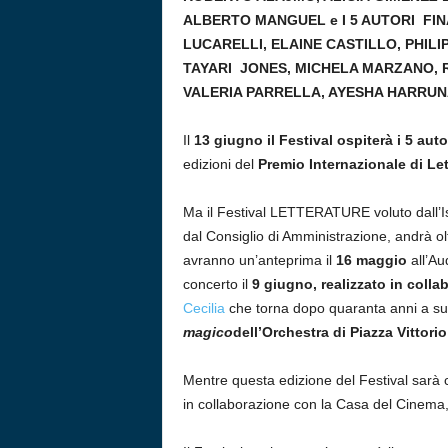
ALBERTO MANGUEL e I 5 AUTORI FINAL
LUCARELLI, ELAINE CASTILLO, PHIL
TAYARI JONES, MICHELA MARZANO, 
VALERIA PARRELLA, AYESHA HARRUN
Il
13 giugno il Festival ospiterà i 5 auto
edizioni del
Premio Internazionale di Le
Ma il Festival LETTERATURE voluto dall’Is
dal Consiglio di Amministrazione, andrà ol
avranno un’anteprima il
16 maggio
all’Au
concerto il
9 giugno, realizzato in collab
Cecilia
che torna dopo quaranta anni a su
magico
dell’Orchestra di Piazza Vittori
Mentre questa edizione del Festival sarà 
in collaborazione con la Casa del Cinema