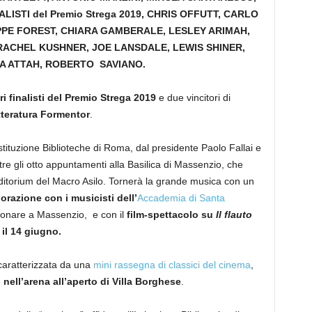
ISTI del Premio Strega 2019, CHRIS OFFUTT, CARLO
IPPE FOREST, CHIARA GAMBERALE, LESLEY ARIMAH,
RACHEL KUSHNER, JOE LANSDALE, LEWIS SHINER,
A ATTAH, ROBERTO SAVIANO.
ri finalisti del Premio Strega 2019
e due vincitori di
tteratura Formentor
.
tituzione Biblioteche di Roma, dal presidente Paolo Fallai e
tre gli otto appuntamenti alla Basilica di Massenzio, che
ditorium del Macro Asilo. Tornerà la grande musica con un
orazione con i musicisti dell’
Accademia
di
Santa
onare a Massenzio, e con il
film-spettacolo su
Il flauto
o
il 14 giugno.
caratterizzata da una
mini rassegna di classici del cinema
,
,
nell’arena all’aperto di Villa Borghese
.