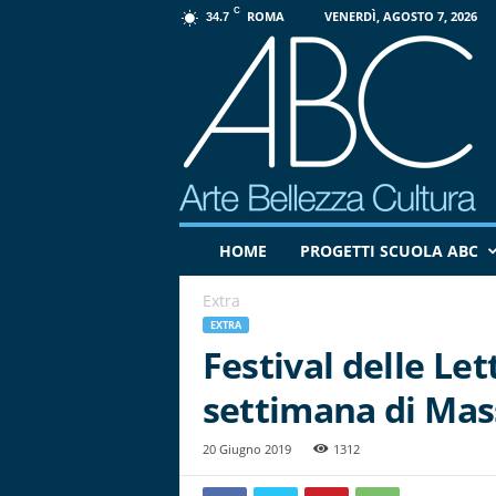
C
ROMA
VENERDÌ, AGOSTO 7, 2026
34.7
P
HOME
PROGETTI SCUOLA ABC
r
o
Extra
g
e
EXTRA
t
Festival delle Let
t
settimana di Mas
o
A
B
20 Giugno 2019
1312
C