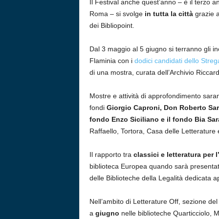
Il Festival anche quest’anno – è il terzo an
Roma – si svolge
in tutta la città
grazie a
dei Bibliopoint.
Dal 3 maggio al 5 giugno si terranno gli in
Flaminia con i
dodici candidati dello Stre
di una mostra, curata dell’Archivio Riccardi
Mostre e attività di approfondimento sara
fondi
Giorgio Caproni, Don Roberto Sarde
fondo Enzo Siciliano e il fondo Bia Sar
Raffaello, Tortora, Casa delle Letterature
Il rapporto tra
classici e letteratura per l
biblioteca Europea quando sarà presentata,
delle Biblioteche della Legalità dedicata ap
Nell’ambito di Letterature Off, sezione de
a
giugno
nelle biblioteche Quarticciolo,