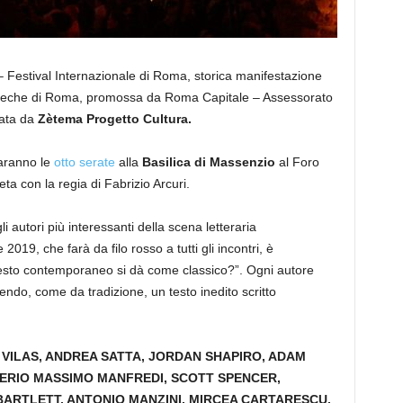
estival Internazionale di Roma, storica manifestazione
blioteche di Roma, promossa da Roma Capitale – Assessorato
zata da
Zètema Progetto Cultura.
saranno le
otto serate
alla
Basilica di Massenzio
al Foro
a con la regia di Fabrizio Arcuri.
 autori più interessanti della scena letteraria
 2019, che farà da filo rosso a tutti gli incontri, è
testo contemporaneo si dà come classico?”. Ogni autore
do, come da tradizione, un testo inedito scritto
VILAS, ANDREA SATTA, JORDAN SHAPIRO, ADAM
ERIO MASSIMO MANFREDI, SCOTT SPENCER,
ARTLETT, ANTONIO MANZINI, MIRCEA CARTARESCU,