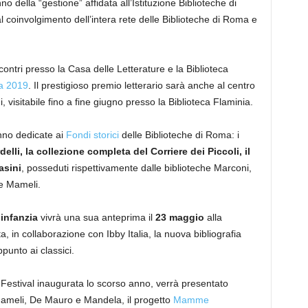
no della “gestione” affidata all’Istituzione Biblioteche di
l coinvolgimento dell’intera rete delle Biblioteche di Roma e
contri presso la Casa delle Letterature e la Biblioteca
ga 2019
. Il prestigioso premio letterario sarà anche al centro
, visitabile fino a fine giugno presso la Biblioteca Flaminia.
nno dedicate ai
Fondi storici
delle Biblioteche di Roma: i
lli, la collezione completa del Corriere dei Piccoli, il
asini
, posseduti rispettivamente dalle biblioteche Marconi,
 e Mameli.
’infanzia
vivrà una sua anteprima il
23 maggio
alla
 in collaborazione con Ibby Italia, la nuova bibliografia
punto ai classici.
l Festival inaugurata lo scorso anno, verrà presentato
 Mameli, De Mauro e Mandela, il progetto
Mamme