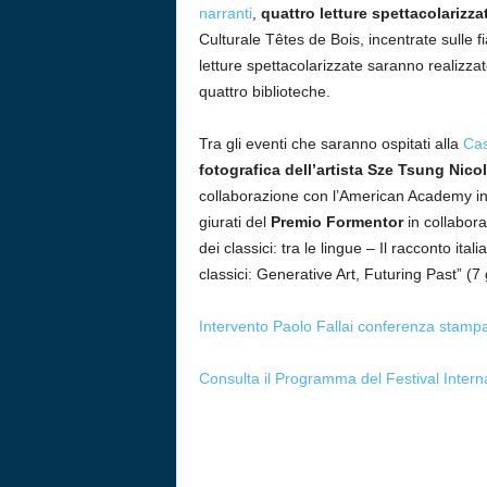
narranti
,
quattro letture spettacolarizza
Culturale Têtes de Bois, incentrate sulle f
letture spettacolarizzate saranno realizzat
quattro biblioteche.
Tra gli eventi che saranno ospitati alla
Cas
fotografica dell’artista Sze Tsung Nic
collaborazione con l’American Academy 
giurati del
Premio Formentor
in collabor
dei classici: tra le lingue – Il racconto it
classici: Generative Art, Futuring Past” (7
Intervento Paolo Fallai conferenza stamp
Consulta il Programma del Festival Intern