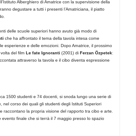
l’Istituto Alberghiero di Amatrice con la supervisione della
no degustare a tutti i presenti l’Amatriciana, il piatto
do.
enti delle scuole superiori hanno avuto già modo di
ti
che ha affrontato il tema della tavola intesa come
lle esperienze e delle emozioni. Dopo Amatrice, il prossimo
volta del film
Le fate Ignoranti
(2001) di
Ferzan Özpetek
:
ccontata attraverso la tavola e il cibo diventa espressione
ca 1500 studenti e 74 docenti, si snoda lungo una serie di
el corso dei quali gli studenti degli Istituti Superiori
che raccontano la propria visione del rapporto tra cibo e arte.
 evento finale che si terrà il 7 maggio presso lo spazio