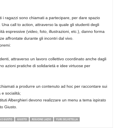
ti i ragazzi sono chiamati a partecipare, per dare spazio
. Una call to action, attraverso la quale gli studenti degli
ità espressive (video, foto, illustrazioni, etc.), danno forma
ze affrontate durante gli incontri dal vivo.
premi:
udenti, attraverso un lavoro collettivo coordinato anche dagli
no azioni pratiche di solidarietà e idee virtuose per
 chiamati a produrre un contenuto ad hoc per raccontare sui
 e socialità;
Istituti Alberghieri devono realizzare un menu a tema ispirato
to Giusto.
 E GUSTO
GIUSTO
REGIONE LAZIO
YURI SELVETELLA