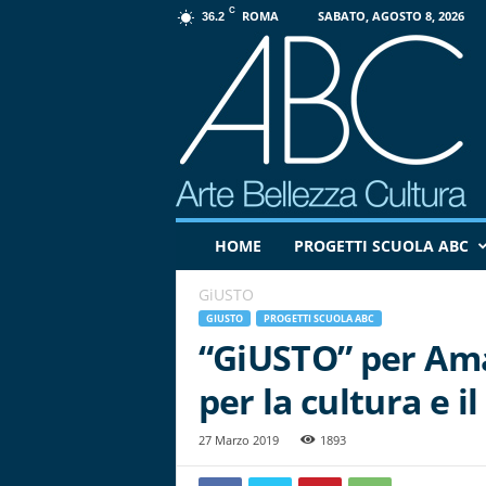
C
ROMA
SABATO, AGOSTO 8, 2026
36.2
P
HOME
PROGETTI SCUOLA ABC
r
o
GiUSTO
g
e
GIUSTO
PROGETTI SCUOLA ABC
t
“GiUSTO” per Amat
t
per la cultura e i
o
A
B
27 Marzo 2019
1893
C