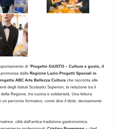
appuntamento di “
Progetto GiUSTO – Cultura e gusto, il
a promossa dalla
Regione Lazio-Progetti Speciali in
rogetto ABC Arte Bellezza Cultura
che racconta alle
i degli Istituti Scolastici Superiori, la relazione tra il
della Regione, tra cucina e solidarietà. Una lettura
in un percorso formativo, come dice il titolo, decisamente
matrice, città dall’antica tradizione gastronomica,
 esperienze professionali:
Cristina Bowerman
– chef