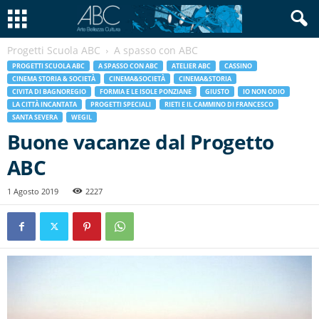
Progetti Scuola ABC
A spasso con ABC
PROGETTI SCUOLA ABC
A SPASSO CON ABC
ATELIER ABC
CASSINO
CINEMA STORIA & SOCIETÀ
CINEMA&SOCIETÀ
CINEMA&STORIA
CIVITA DI BAGNOREGIO
FORMIA E LE ISOLE PONZIANE
GIUSTO
IO NON ODIO
LA CITTÀ INCANTATA
PROGETTI SPECIALI
RIETI E IL CAMMINO DI FRANCESCO
SANTA SEVERA
WEGIL
Buone vacanze dal Progetto
ABC
1 Agosto 2019
2227