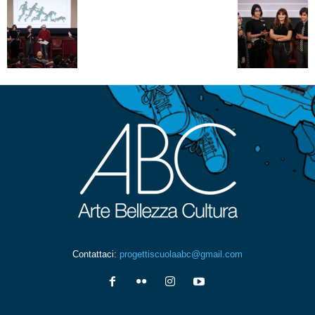
Contattaci:
progettiscuolaabc@gmail.com