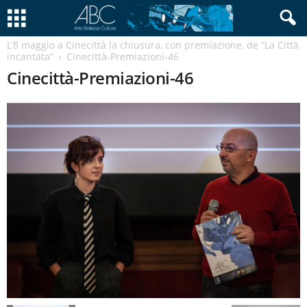
L’8 maggio a Cinecittà la chiusura, con premiazione, de “La Città
incantata”
Cinecittà-Premiazioni-46
Cinecittà-Premiazioni-46