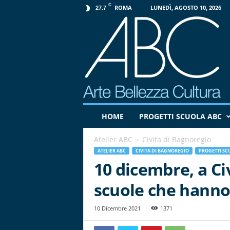
C
ROMA
LUNEDÌ, AGOSTO 10, 2026
27.7
P
HOME
PROGETTI SCUOLA ABC
r
o
Atelier ABC
Civita di Bagnoregio
g
e
ATELIER ABC
CIVITA DI BAGNOREGIO
PROGETTI SC
t
10 dicembre, a Ci
t
scuole che hanno
o
A
B
10 Dicembre 2021
1371
C