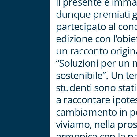
il presente e imma
dunque premiati g
partecipato al con
edizione con l’obie
un racconto origin
“Soluzioni per un
sostenibile”. Un te
studenti sono stat
a raccontare ipotes
cambiamento in po
viviamo, nella pro
armonica con la nat