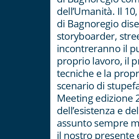
dell’Umanità. Il 10
di Bagnoregio diseg
storyboarder, street 
incontreranno il pu
proprio lavoro, il p
tecniche e la propr
scenario di stupef
Meeting edizione 
dell’esistenza e de
assunto sempre ma
il nostro presente e