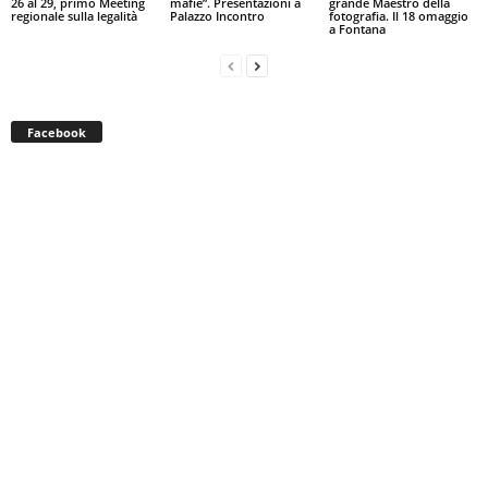
26 al 29, primo Meeting
mafie”. Presentazioni a
grande Maestro della
regionale sulla legalità
Palazzo Incontro
fotografia. Il 18 omaggio
a Fontana
Facebook