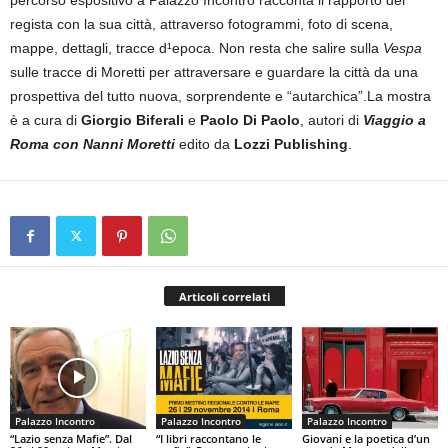
percorso espositivo a Palazzo Incontro racconta il rapporto del
regista con la sua città, attraverso fotogrammi, foto di scena,
mappe, dettagli, tracce d¹epoca. Non resta che salire sulla
Vespa
sulle tracce di Moretti per attraversare e guardare la città da una
prospettiva del tutto nuova, sorprendente e “autarchica”.La mostra
è a cura di
Giorgio Biferali
e
Paolo Di Paolo
, autori di
Viaggio a
Roma con Nanni Moretti
edito da
Lozzi Publishing
.
Articoli correlati
Palazzo Incontro
Palazzo Incontro
Palazzo Incontro
“Lazio senza Mafie”. Dal
“I libri raccontano le
Giovani e la poetica d’un