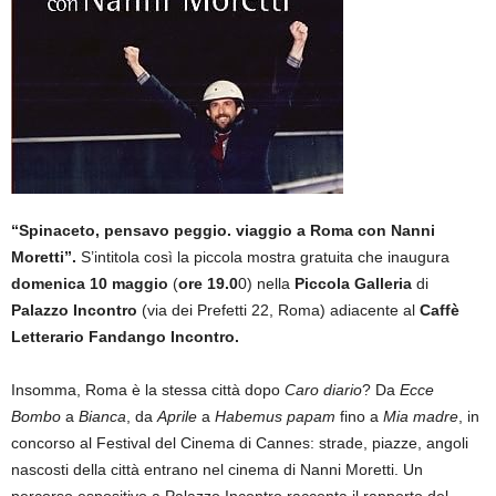
“Spinaceto, pensavo peggio. viaggio a Roma con Nanni
Moretti”.
S’intitola così la piccola mostra gratuita che inaugura
domenica 10 maggio
(
ore 19.0
0) nella
Piccola Galleria
di
Palazzo Incontro
(via dei Prefetti 22, Roma) adiacente al
Caffè
Letterario Fandango Incontro.
Insomma, Roma è la stessa città dopo
Caro diario
? Da
Ecce
Bombo
a
Bianca
, da
Aprile
a
Habemus papam
fino a
Mia madre
, in
concorso al Festival del Cinema di Cannes: strade, piazze, angoli
nascosti della città entrano nel cinema di Nanni Moretti. Un