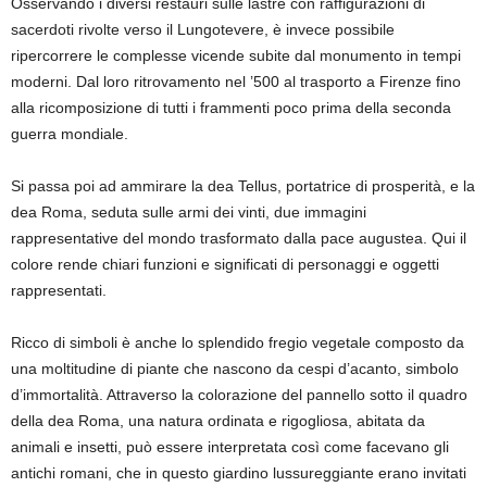
Osservando i diversi restauri sulle lastre con raffigurazioni di
sacerdoti rivolte verso il Lungotevere, è invece possibile
ripercorrere le complesse vicende subite dal monumento in tempi
moderni. Dal loro ritrovamento nel ’500 al trasporto a Firenze fino
alla ricomposizione di tutti i frammenti poco prima della seconda
guerra mondiale.
Si passa poi ad ammirare la dea Tellus, portatrice di prosperità, e la
dea Roma, seduta sulle armi dei vinti, due immagini
rappresentative del mondo trasformato dalla pace augustea. Qui il
colore rende chiari funzioni e significati di personaggi e oggetti
rappresentati.
Ricco di simboli è anche lo splendido fregio vegetale composto da
una moltitudine di piante che nascono da cespi d’acanto, simbolo
d’immortalità. Attraverso la colorazione del pannello sotto il quadro
della dea Roma, una natura ordinata e rigogliosa, abitata da
animali e insetti, può essere interpretata così come facevano gli
antichi romani, che in questo giardino lussureggiante erano invitati