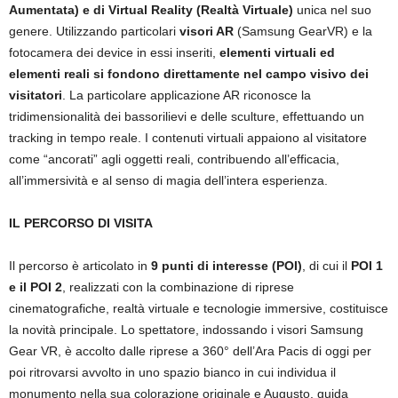
Aumentata
)
e di Virtual Reality
(
Realtà Virtuale
)
unica nel suo
genere. Utilizzando particolari
visori AR
(Samsung GearVR) e la
fotocamera dei device in essi inseriti,
elementi virtuali ed
elementi reali si fondono direttamente nel campo visivo dei
visitatori
. La particolare applicazione AR riconosce la
tridimensionalità dei bassorilievi e delle sculture, effettuando un
tracking in tempo reale. I contenuti virtuali appaiono al visitatore
come “ancorati” agli oggetti reali, contribuendo all’efficacia,
all’immersività e al senso di magia dell’intera esperienza.
IL PERCORSO DI VISITA
Il percorso è articolato in
9 punti di interesse
(
POI
)
, di cui il
POI 1
e il POI 2
, realizzati con la combinazione di riprese
cinematografiche, realtà virtuale e tecnologie immersive, costituisce
la novità principale. Lo spettatore, indossando i visori Samsung
Gear VR, è accolto dalle riprese a 360° dell’Ara Pacis di oggi per
poi ritrovarsi avvolto in uno spazio bianco in cui individua il
monumento nella sua colorazione originale e Augusto, guida