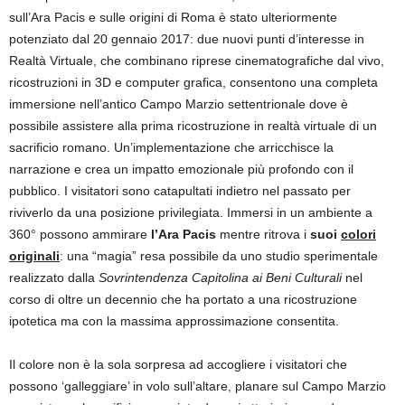
sull’Ara Pacis e sulle origini di Roma è stato ulteriormente
potenziato dal 20 gennaio 2017: due nuovi punti d’interesse in
Realtà Virtuale, che combinano riprese cinematografiche dal vivo,
ricostruzioni in 3D e computer grafica, consentono una completa
immersione nell’antico Campo Marzio settentrionale dove è
possibile assistere alla prima ricostruzione in realtà virtuale di un
sacrificio romano. Un’implementazione che arricchisce la
narrazione e crea un impatto emozionale più profondo con il
pubblico. I visitatori sono catapultati indietro nel passato per
riviverlo da una posizione privilegiata. Immersi in un ambiente a
360° possono ammirare
l’
Ara Pacis
mentre ritrova i
suoi
colori
originali
: una “magia” resa possibile da uno studio sperimentale
realizzato dalla
Sovrintendenza Capitolina ai Beni Culturali
nel
corso di oltre un decennio che ha portato a una ricostruzione
ipotetica ma con la massima approssimazione consentita.
Il colore non è la sola sorpresa ad accogliere i visitatori che
possono ‘galleggiare’ in volo sull’altare, planare sul Campo Marzio