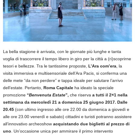
La bella stagione è arrivata, con le giornate più lunghe e tanta
voglia di trascorrere il tempo libero in giro per la città a (ri)scoprirne
tesori e bellezze. Tra le tantissime proposte,
L’Ara com’era
, la
visita immersiva e multisensoriale dell’Ara Pacis, si conferma una
delle mete “da non perdere” e tappa ideale per salutare l’arrivo
dell’estate. Pertanto,
Roma Capitale
ha ideato la speciale
promozione
“
Benvenuta Estate
”
,
che riserva
a tutti il
2×1 nella
settimana da mercoledì 21 a domenica 25 giugno 2017
. Dalle
20.45
(con ultimo ingresso alle ore 22.00 da domenica a giovedì e
alle ore 23.00 venerdì e sabato) cittadini e turisti potranno assistere
all’innovativo archeoshow
acquistando
due biglietti al prezzo di
uno
. Un’occasione unica per ammirare il primo intervento