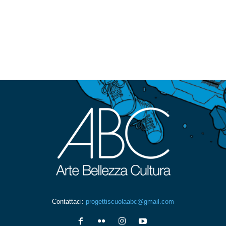
Contattaci:
progettiscuolaabc@gmail.com