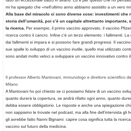
fatto un eccezionale balzo in avanti. Ed è per questo che ho pens
mi ha spiegato che «nell’ultimo anno abbiamo assistito a un vero mira
Alla base del miracolo ci sono diverse cose: investimenti che
storia dell’umanità, poi c’è un capitale altrettanto importante,
la ricerca.
Per esempio, il primo vaccino approvato, il vaccino Pfizer-
ricerca contro il cancro. Infine c’è un terzo elemento: i fallimenti. La r
dai fallimenti si impara e si possono fare grandi progressi. Il vaccin
sue spalle lo sviluppo di un vaccino inutile, quello mai utilizzato co
sono andati molto veloci a sviluppare un vaccino innovativo contro i
Il professor Alberto Mantovani, immunologo e direttore scientifico del
Milano
A Mantovani ho poi chiesto se ci possiamo fidare di un vaccino svil
quanto durerà la copertura, se andrà rifatto ogni anno, quanto dure
debba essere obbligatorio. Le risposte e anche una spiegazione chia
non sappiamo le trovate nel podcast, ma alla fine dell’intervista gli
gli avrebbe fatto Nanni Bignami: capire cosa significa tutta la ricerca 
vaccino sul futuro della medicina.