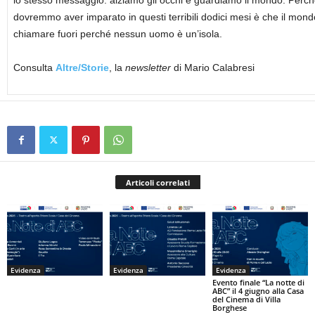
lo stesso messaggio: alziamo gli occhi e guardiamo il mondo. Perc
dovremmo aver imparato in questi terribili dodici mesi è che il mon
chiamare fuori perché nessun uomo è un’isola.
Consulta
Altre/Storie
, la
newsletter
di Mario Calabresi
Articoli correlati
Evidenza
Evidenza
Evidenza
Evento finale “La notte di
ABC” il 4 giugno alla Casa
del Cinema di Villa
Borghese