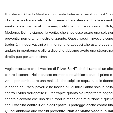
Il professor Alberto Mantovani durante l’intervista per il podcast “La
«
Lo sforzo che è stato fatto, penso che abbia cambiato e cam
sostanziale.
Faccio alcuni esempi: utilizziamo due vaccini a mRNA, q
Moderna. Beh, diciamoci la verità, che si potesse usare una soluzion
preventivi non era nel nostro orizzonte. Questi vaccini invece dicono
tradurrà in nuovi vaccini e in interventi terapeutici che usano quest
andare in montagna e allora dico che abbiamo avuto una straordinar
diretta può portare in cima.
Voglio ricordare che il vaccino di Pfizer-BioNTech è il ramo di un alb
contro il cancro. Noi in questo momento ne abbiamo due. Il primo è 
virus, per combattere una malattia che colpisce soprattutto le donne
le donne dei Paesi poveri e ne uccide più di mille l’anno solo in Itali
contro il virus dell’epatite B. Per capire quanto sia importante segnal
cancro dicevano che uno dei tumori in maggior diminuzione è quello 
che il vaccino contro il virus dell’epatite B protegge anche contro un
Quindi abbiamo due vaccini preventivi.
Non abbiamo vaccini curati