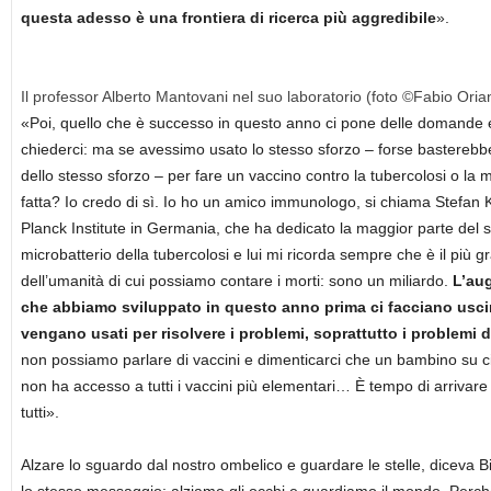
questa adesso è una frontiera di ricerca più aggredibile
».
Il professor Alberto Mantovani nel suo laboratorio (foto ©Fabio Orian
«Poi, quello che è successo in questo anno ci pone delle domande
chiederci: ma se avessimo usato lo stesso sforzo – forse basterebbe
dello stesso sforzo – per fare un vaccino contro la tubercolosi o la
fatta? Io credo di sì. Io ho un amico immunologo, si chiama Stefan
Planck Institute in Germania, che ha dedicato la maggior parte del s
microbatterio della tubercolosi e lui mi ricorda sempre che è il più gra
dell’umanità di cui possiamo contare i morti: sono un miliardo.
L’aug
che abbiamo sviluppato in questo anno prima ci facciano usci
vengano usati per risolvere i problemi, soprattutto i problemi d
non possiamo parlare di vaccini e dimenticarci che un bambino su 
non ha accesso a tutti i vaccini più elementari… È tempo di arrivare
tutti».
Alzare lo sguardo dal nostro ombelico e guardare le stelle, diceva