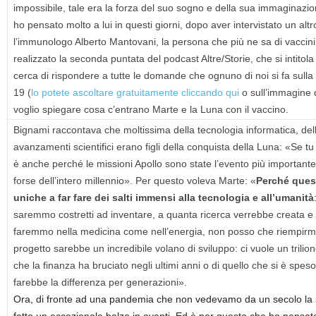
impossibile, tale era la forza del suo sogno e della sua immaginazio
ho pensato molto a lui in questi giorni, dopo aver intervistato un altr
l’immunologo Alberto Mantovani, la persona che più ne sa di vaccini
realizzato la seconda puntata del podcast Altre/Storie, che si intitol
cerca di rispondere a tutte le domande che ognuno di noi si fa sulla
19 (
lo potete ascoltare gratuitamente cliccando qui
o sull’immagine 
voglio spiegare cosa c’entrano Marte e la Luna con il vaccino.
Bignami raccontava che moltissima della tecnologia informatica, del
avanzamenti scientifici erano figli della conquista della Luna: «Se
è anche perché le missioni Apollo sono state l’evento più importan
forse dell’intero millennio». Per questo voleva Marte: «
Perché quest
uniche a far fare dei salti immensi alla tecnologia e all’umanità
saremmo costretti ad inventare, a quanta ricerca verrebbe creata e 
faremmo nella medicina come nell’energia, non posso che riempirm
progetto sarebbe un incredibile volano di sviluppo: ci vuole un trilion
che la finanza ha bruciato negli ultimi anni o di quello che si è spes
farebbe la differenza per generazioni».
Ora, di fronte ad una pandemia che non vedevamo da un secolo la s