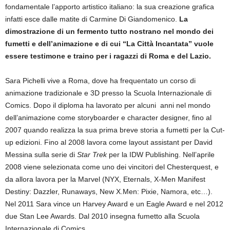
fondamentale l’apporto artistico italiano: la sua creazione grafica
infatti esce dalle matite di Carmine Di Giandomenico.
La
dimostrazione di un fermento tutto nostrano nel mondo dei
fumetti e dell’animazione e di cui “La Città Incantata” vuole
essere testimone e traino per i ragazzi di Roma e del Lazio.
Sara Pichelli vive a Roma, dove ha frequentato un corso di
animazione tradizionale e 3D presso la Scuola Internazionale di
Comics. Dopo il diploma ha lavorato per alcuni anni nel mondo
dell’animazione come storyboarder e character designer, fino al
2007 quando realizza la sua prima breve storia a fumetti per la Cut-
up edizioni. Fino al 2008 lavora come layout assistant per David
Messina sulla serie di
Star Trek
per la IDW Publishing. Nell’aprile
2008 viene selezionata come uno dei vincitori del Chesterquest, e
da allora lavora per la Marvel (NYX, Eternals, X-Men Manifest
Destiny: Dazzler, Runaways, New X.Men: Pixie, Namora, etc…).
Nel 2011 Sara vince un Harvey Award e un Eagle Award e nel 2012
due Stan Lee Awards. Dal 2010 insegna fumetto alla Scuola
Internazionale di Comics.