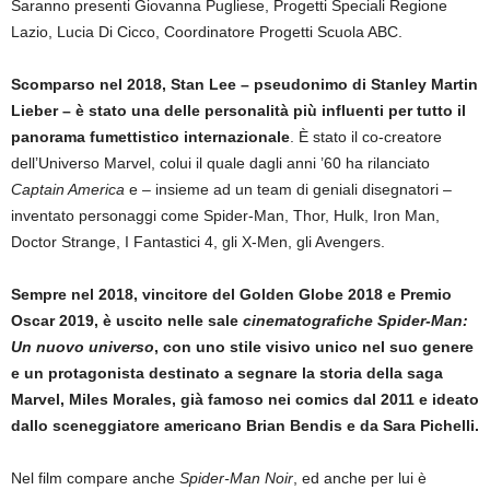
Saranno presenti Giovanna Pugliese, Progetti Speciali Regione
Lazio, Lucia Di Cicco, Coordinatore Progetti Scuola ABC.
Scomparso nel 2018, Stan Lee – pseudonimo di Stanley Martin
Lieber – è stato una delle personalità più influenti per tutto il
panorama fumettistico internazionale
. È stato il co-creatore
dell’Universo Marvel, colui il quale dagli anni ’60 ha rilanciato
Captain America
e – insieme ad un team di geniali disegnatori –
inventato personaggi come Spider-Man, Thor, Hulk, Iron Man,
Doctor Strange, I Fantastici 4, gli X-Men, gli Avengers.
Sempre nel 2018, vincitore del Golden Globe 2018 e Premio
Oscar 2019, è uscito nelle sale
cinematografiche Spider-Man:
Un nuovo universo
, con uno stile visivo unico nel suo genere
e un protagonista destinato a segnare la storia della saga
Marvel, Miles Morales, già famoso nei comics dal 2011 e ideato
dallo sceneggiatore americano Brian Bendis e da Sara Pichelli.
Nel film compare anche
Spider-Man Noir
, ed anche per lui è