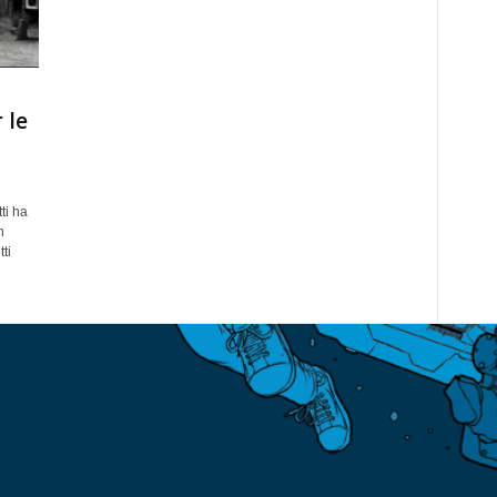
 le
ti ha
n
ti