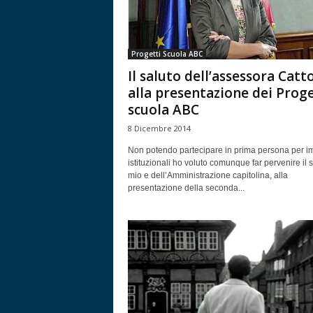
Progetti Scuola ABC
Il saluto dell’assessora Catto
alla presentazione dei Proge
scuola ABC
8 Dicembre 2014
Non potendo partecipare in prima persona per i
istituzionali ho voluto comunque far pervenire il s
mio e dell’Amministrazione capitolina, alla
presentazione della seconda...