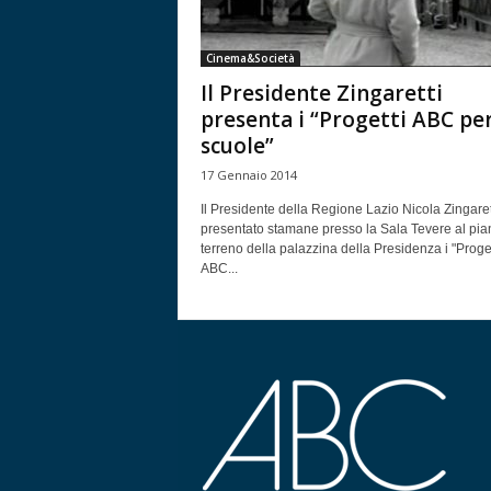
Cinema&Società
Il Presidente Zingaretti
presenta i “Progetti ABC per
scuole”
17 Gennaio 2014
Il Presidente della Regione Lazio Nicola Zingaret
presentato stamane presso la Sala Tevere al pia
terreno della palazzina della Presidenza i "Proget
ABC...