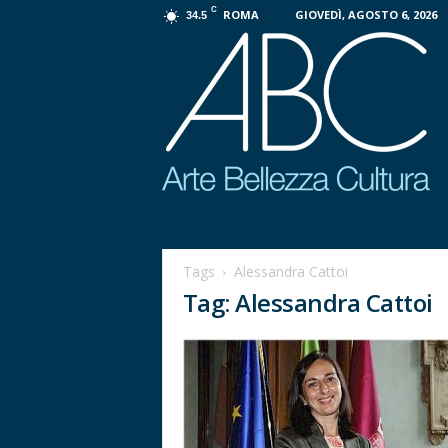
C
ROMA
GIOVEDÌ, AGOSTO 6, 2026
34.5
P
r
o
Tags
Alessandra Cattoi
g
Tag: Alessandra Cattoi
e
t
t
o
A
B
C