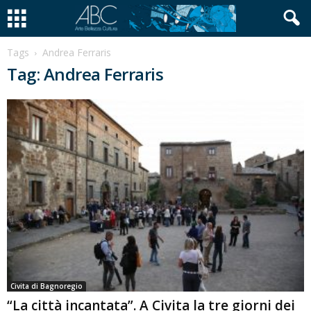
Tags
Andrea Ferraris
Tag: Andrea Ferraris
Civita di Bagnoregio
“La città incantata”. A Civita la tre giorni dei