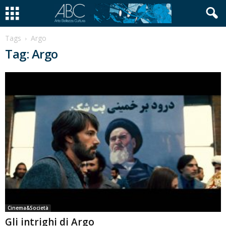
Tags
Argo
Tag: Argo
Cinema&Società
Gli intrighi di Argo