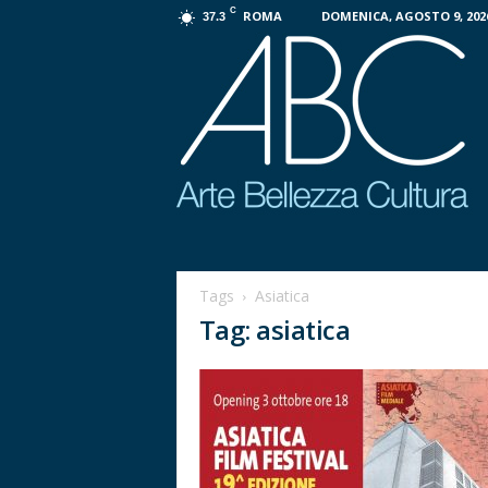
C
ROMA
DOMENICA, AGOSTO 9, 202
37.3
P
r
o
Tags
Asiatica
g
Tag: asiatica
e
t
t
o
A
B
C