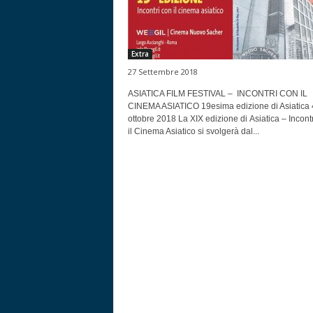
Extra
27 Settembre 2018
ASIATICA FILM FESTIVAL – INCONTRI CON IL
CINEMA ASIATICO 19esima edizione di Asiatica 
ottobre 2018 La XIX edizione di Asiatica – Incontri​​
il ​​Cinema ​Asiatico si svolgerà dal...