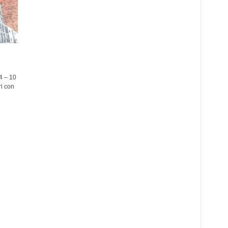
4 – 10
 con ​​