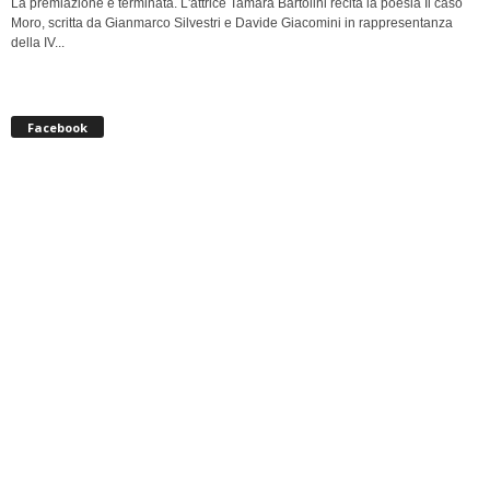
La premiazione è terminata. L'attrice Tamara Bartolini recita la poesia Il caso
Moro, scritta da Gianmarco Silvestri e Davide Giacomini in rappresentanza
della IV...
Facebook