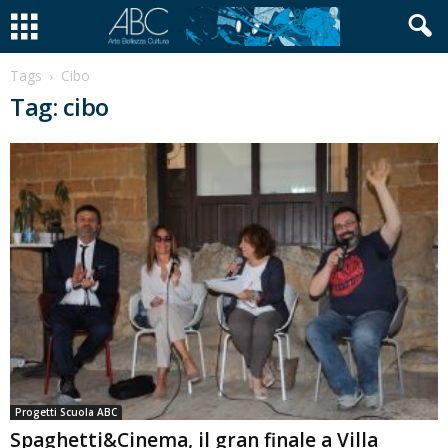
Tags
Cibo
Tag: cibo
Progetti Scuola ABC
Spaghetti&Cinema, il gran finale a Villa