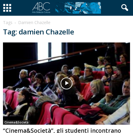
Tags
Damien Chazelle
Tag: damien Chazelle
Cinema&Società
“Cinema&Società”, gli studenti incontrano