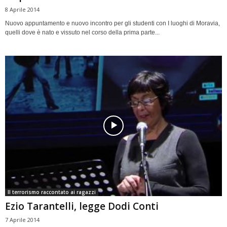
8 Aprile 2014
Nuovo appuntamento e nuovo incontro per gli studenti con I luoghi di Moravia,
quelli dove è nato e vissuto nel corso della prima parte...
Il terrorismo raccontato ai ragazzi
Ezio Tarantelli, legge Dodi Conti
7 Aprile 2014