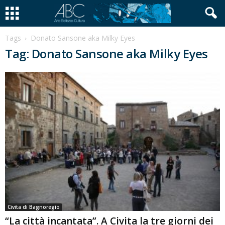
Tags
Donato Sansone aka Milky Eyes
Tag: Donato Sansone aka Milky Eyes
Civita di Bagnoregio
“La città incantata”. A Civita la tre giorni dei