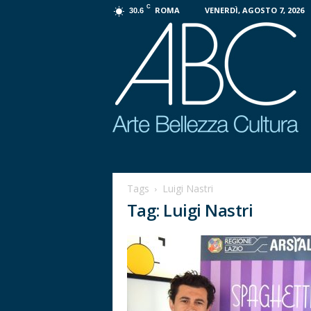
C
ROMA
VENERDÌ, AGOSTO 7, 2026
30.6
P
r
o
Tags
Luigi Nastri
g
Tag: Luigi Nastri
e
t
t
o
A
B
C