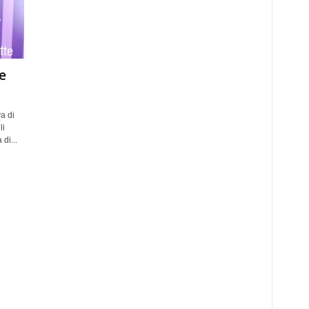
e
a di
li
di...