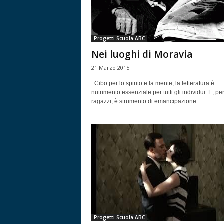
Progetti Scuola ABC
Nei luoghi di Moravia
21 Marzo 2015
Cibo per lo spirito e la mente, la letteratura è
nutrimento essenziale per tutti gli individui. E, per
ragazzi, è strumento di emancipazione...
Progetti Scuola ABC