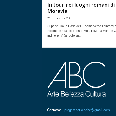
In tour nei luoghi romani di
Moravia
21 Gennaio 2014
Si parte! Dalla Casa del Cinema verso i dintorni d
Borghese alla scoperta di Villa Levi, "la villa de G
indifferenti" (angolo via...
Contattaci:
progettiscuolaabc@gmail.com