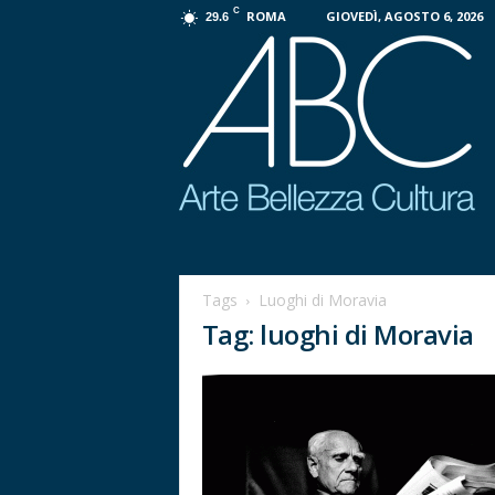
C
ROMA
GIOVEDÌ, AGOSTO 6, 2026
29.6
P
r
o
Tags
Luoghi di Moravia
g
Tag: luoghi di Moravia
e
t
t
o
A
B
C