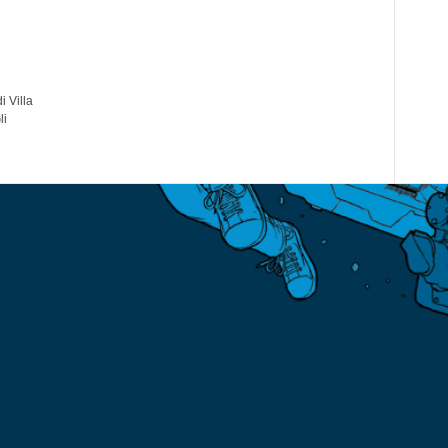
i Villa
li