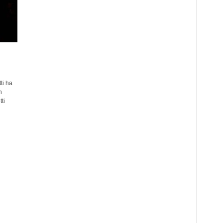
ti ha
n
ti