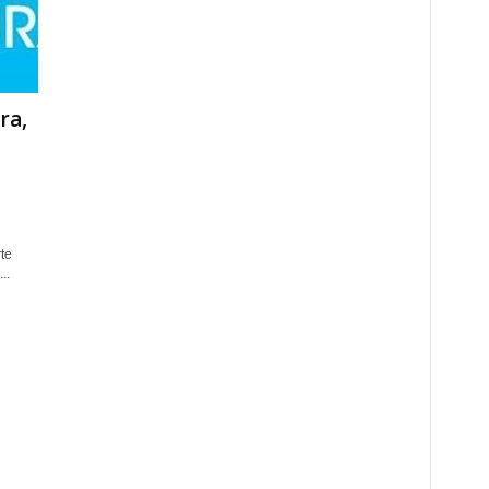
ra,
te
..