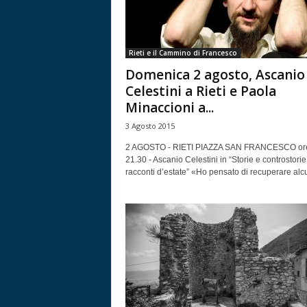
Rieti e il Cammino di Francesco
Domenica 2 agosto, Ascanio
Celestini a Rieti e Paola
Minaccioni a...
3 Agosto 2015
2 AGOSTO - RIETI PIAZZA SAN FRANCESCO or
21.30 - Ascanio Celestini in “Storie e controstorie
racconti d’estate” «Ho pensato di recuperare alcu