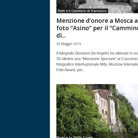
Rieti e il Cammino di Francesco
Menzione d’onore a Mosca a
foto “Asino” per il “Cammin
di...
20 Maggio 2015
Il fotografo Giovanni De Angelis ha ottenuto lo s
30 ottobre una "Menzione Speciale" al Concorso
fotografico Internazionale Mifa, Moscow Internati
Foto Award, per...