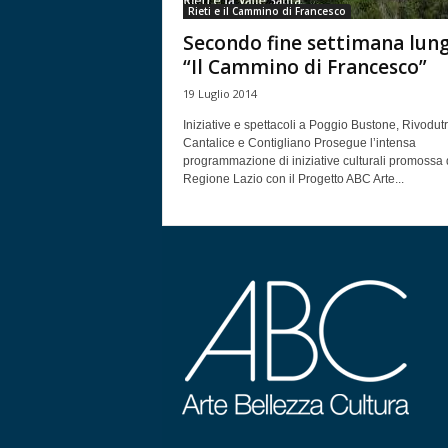
Rieti e il Cammino di Francesco
Secondo fine settimana lun
“Il Cammino di Francesco”
19 Luglio 2014
Iniziative e spettacoli a Poggio Bustone, Rivodutr
Cantalice e Contigliano Prosegue l’intensa
programmazione di iniziative culturali promossa 
Regione Lazio con il Progetto ABC Arte...