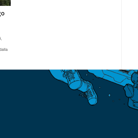
go
i,
dalla