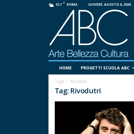
C
ROMA
GIOVEDÌ, AGOSTO 6, 2026
33.7
P
HOME
PROGETTI SCUOLA ABC
r
o
Tags
Rivodutri
g
Tag: Rivodutri
e
t
t
o
A
B
C