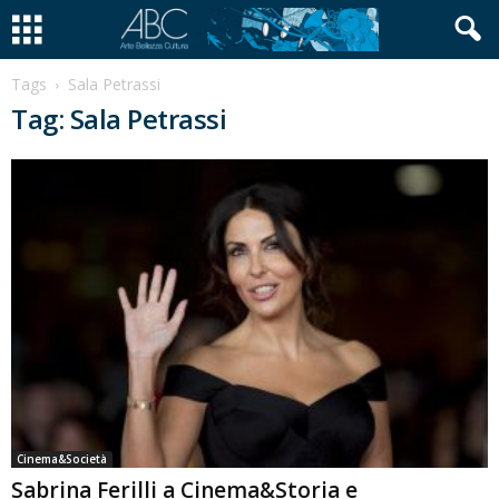
Tags
Sala Petrassi
Tag: Sala Petrassi
Cinema&Società
Sabrina Ferilli a Cinema&Storia e