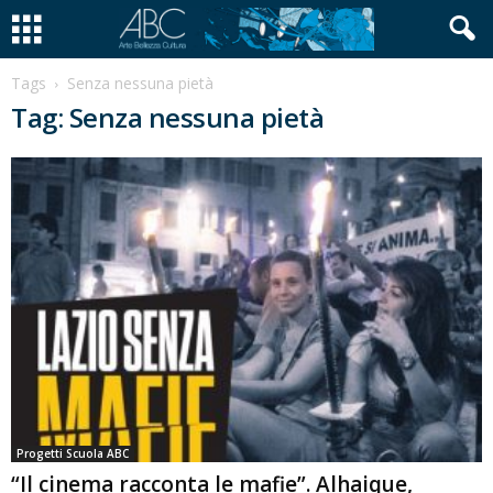
Tags
Senza nessuna pietà
Tag: Senza nessuna pietà
Progetti Scuola ABC
“Il cinema racconta le mafie”. Alhaique,