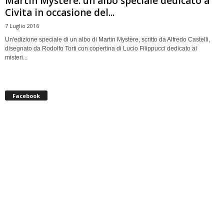
Martin Mystère: un albo speciale dedicato a
Civita in occasione del...
7 Luglio 2016
Un'edizione speciale di un albo di Martin Mystère, scritto da Alfredo Castelli,
disegnato da Rodolfo Torti con copertina di Lucio Filippucci dedicato ai
misteri...
Facebook