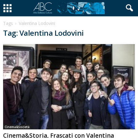
Tags
Valentina Lodovini
Tag: Valentina Lodovini
Cinema&Società
Cinema&Storia, Frascati con Valentina