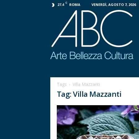
C
ROMA
VENERDÌ, AGOSTO 7, 2026
27.4
P
r
o
Tags
Villa Mazzanti
g
Tag: Villa Mazzanti
e
t
t
o
A
B
C