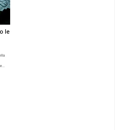
o le
ella
...