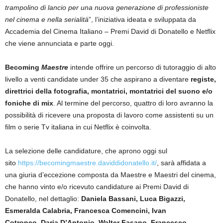
trampolino di lancio per una nuova generazione di professioniste
nel cinema e nella serialità
”, l’iniziativa ideata e sviluppata da
Accademia del Cinema Italiano – Premi David di Donatello e Netflix
che viene annunciata e parte oggi.
Becoming
Maestre
intende offrire un percorso di tutoraggio di alto
livello a venti candidate under 35 che aspirano a diventare
registe,
direttrici della fotografia, montatrici, montatrici del suono e/o
foniche di mix
. Al termine del percorso, quattro di loro avranno la
possibilità di ricevere una proposta di lavoro come assistenti su un
film o serie Tv italiana in cui Netflix è coinvolta.
La selezione delle candidature, che aprono oggi sul
sito
https://becomingmaestre.daviddidonatello.it/
, sarà affidata a
una giuria d’eccezione composta da Maestre e Maestri del cinema,
che hanno vinto e/o ricevuto candidature ai Premi David di
Donatello, nel dettaglio:
Daniela Bassa
ni, Lu
ca Bigazzi,
Esmeralda Calabria,
Francesca Comencini, Ivan
Cotroneo,
Daria D’Antonio, Walter Fasano, Francesco