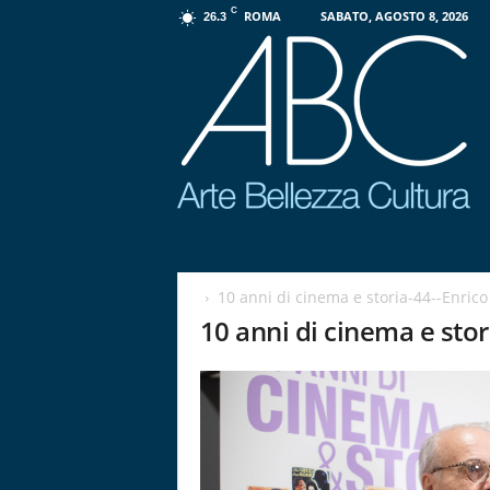
C
ROMA
SABATO, AGOSTO 8, 2026
26.3
P
r
o
10 anni di cinema e storia-44--Enric
g
10 anni di cinema e sto
e
t
t
o
A
B
C