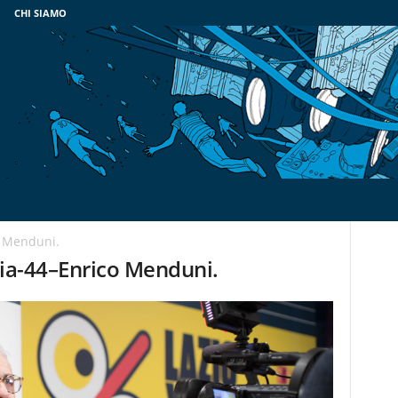
CHI SIAMO
o Menduni.
ria-44–Enrico Menduni.