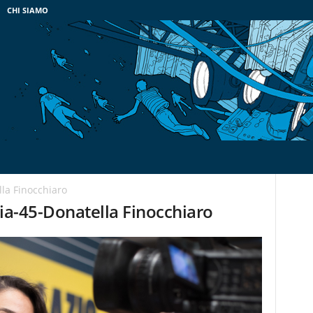
CHI SIAMO
lla Finocchiaro
ria-45-Donatella Finocchiaro