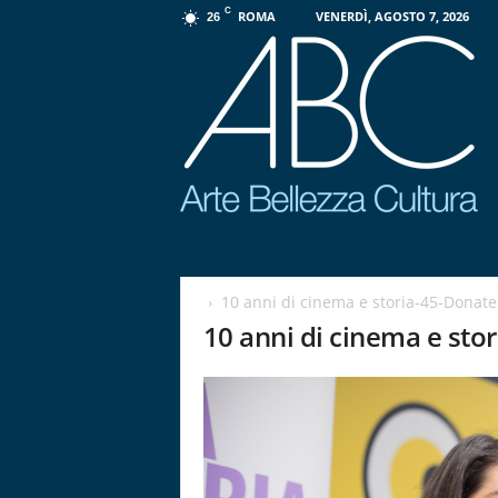
C
ROMA
VENERDÌ, AGOSTO 7, 2026
26
P
r
o
10 anni di cinema e storia-45-Donate
g
10 anni di cinema e sto
e
t
t
o
A
B
C