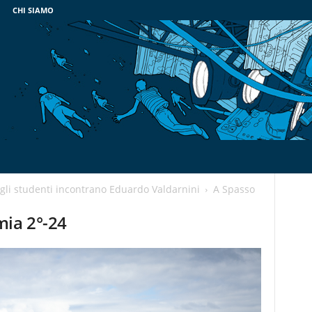
CHI SIAMO
 gli studenti incontrano Eduardo Valdarnini
A Spasso
mia 2°-24