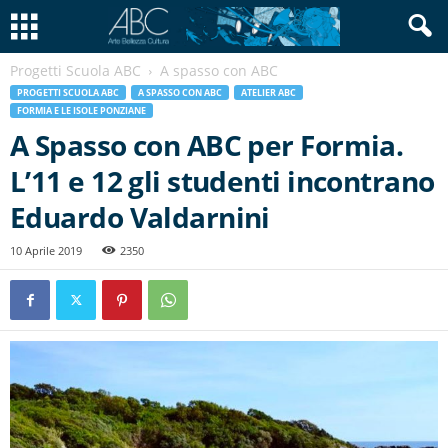
Progetti Scuola ABC
A spasso con ABC
PROGETTI SCUOLA ABC
A SPASSO CON ABC
ATELIER ABC
FORMIA E LE ISOLE PONZIANE
A Spasso con ABC per Formia.
L’11 e 12 gli studenti incontrano
Eduardo Valdarnini
10 Aprile 2019
2350