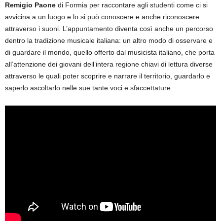
Remigio Paone
di Formia per raccontare agli studenti come ci si
avvicina a un luogo e lo si può conoscere e anche riconoscere
attraverso i suoni. L’appuntamento diventa così anche un percorso
dentro la tradizione musicale italiana: un altro modo di osservare e
di guardare il mondo, quello offerto dal musicista italiano, che porta
all’attenzione dei giovani dell’intera regione chiavi di lettura diverse
attraverso le quali poter scoprire e narrare il territorio, guardarlo e
saperlo ascoltarlo nelle sue tante voci e sfaccettature.