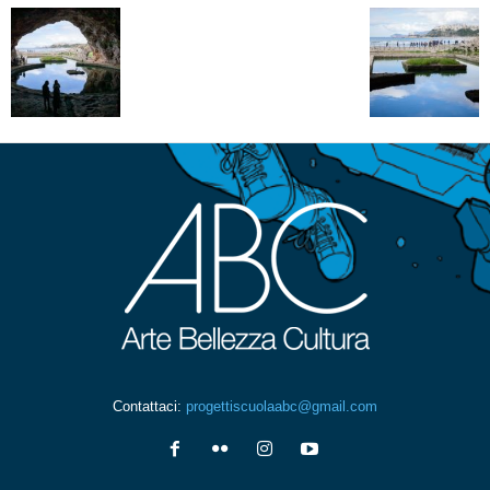
Contattaci:
progettiscuolaabc@gmail.com