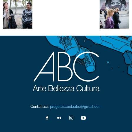
Contattaci:
progettiscuolaabc@gmail.com