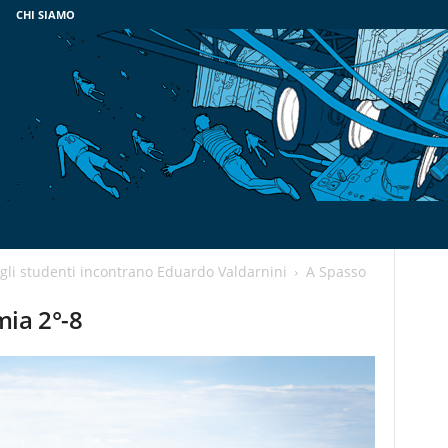
CHI SIAMO
 gli studenti incontrano Eduardo Valdarnini
A Spasso
mia 2°-8